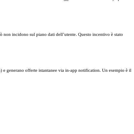
ò non incidono sul piano dati dell’utente. Questo incentivo è stato
 e generano offerte istantanee via in‑app notification. Un esempio è il