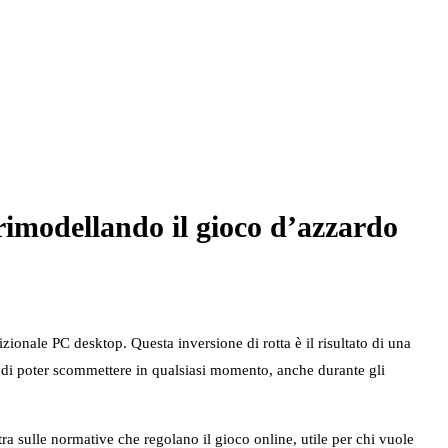
 rimodellando il gioco d’azzardo
zionale PC desktop. Questa inversione di rotta è il risultato di una
ri di poter scommettere in qualsiasi momento, anche durante gli
ra sulle normative che regolano il gioco online, utile per chi vuole