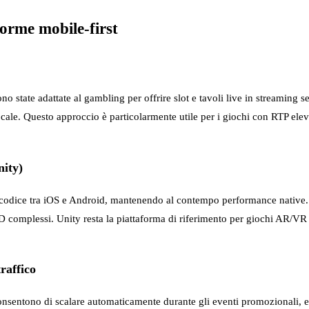
forme mobile‑first
te adattate al gambling per offrire slot e tavoli live in streaming senza s
ocale. Questo approccio è particolarmente utile per i giochi con RTP elev
nity)
 codice tra iOS e Android, mantenendo al contempo performance native. F
 3D complessi. Unity resta la piattaforma di riferimento per giochi AR/VR 
traffico
nsentono di scalare automaticamente durante gli eventi promozionali, 