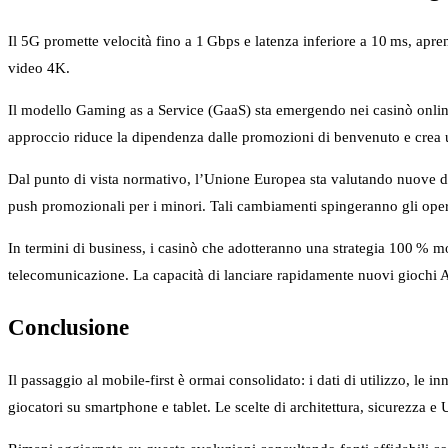
Il 5G promette velocità fino a 1 Gbps e latenza inferiore a 10 ms, apr
video 4K.
Il modello Gaming as a Service (GaaS) sta emergendo nei casinò online:
approccio riduce la dipendenza dalle promozioni di benvenuto e crea un
Dal punto di vista normativo, l’Unione Europea sta valutando nuove diret
push promozionali per i minori. Tali cambiamenti spingeranno gli operat
In termini di business, i casinò che adotteranno una strategia 100 % mob
telecomunicazione. La capacità di lanciare rapidamente nuovi giochi AR/
Conclusione
Il passaggio al mobile‑first è ormai consolidato: i dati di utilizzo, le
giocatori su smartphone e tablet. Le scelte di architettura, sicurezza 