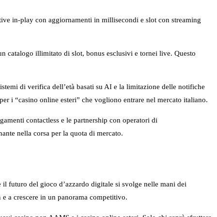
tive in‑play con aggiornamenti in millisecondi e slot con streaming
atalogo illimitato di slot, bonus esclusivi e tornei live. Questo
emi di verifica dell’età basati su AI e la limitazione delle notifiche
per i “casino online esteri” che vogliono entrare nel mercato italiano.
agamenti contactless e le partnership con operatori di
nante nella corsa per la quota di mercato.
 il futuro del gioco d’azzardo digitale si svolge nelle mani dei
on e a crescere in un panorama competitivo.