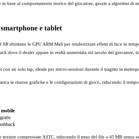
age in base al comportamento storico del giocatore, grazie a algoritmi 
r smartphone e tablet
d XR
sfruttano le GPU ARM Mali per renderizzare effetti di luce in temp
jack dove il dealer appare in realtà aumentata sul tavolo del giocatore
 con un solo tap, ideale per micro‑sessioni durante il tragitto in metropo
ica le risorse grafiche e le configurazioni di gioco, riducendo il tempo
 mobile
 gratis
ashback
le texture compressate ASTC, riducendo il peso del file a 45 MB senza 