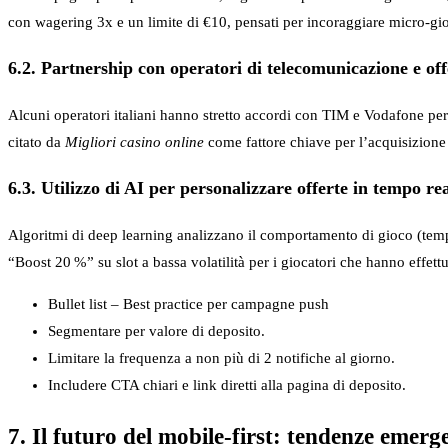
con wagering 3x e un limite di €10, pensati per incoraggiare micro‑gio
6.2. Partnership con operatori di telecomunicazione e off
Alcuni operatori italiani hanno stretto accordi con TIM e Vodafone per 
citato da
Migliori casino online
come fattore chiave per l’acquisizione
6.3. Utilizzo di AI per personalizzare offerte in tempo re
Algoritmi di deep learning analizzano il comportamento di gioco (tempo
“Boost 20 %” su slot a bassa volatilità per i giocatori che hanno effettu
Bullet list – Best practice per campagne push
Segmentare per valore di deposito.
Limitare la frequenza a non più di 2 notifiche al giorno.
Includere CTA chiari e link diretti alla pagina di deposito.
7. Il futuro del mobile‑first: tendenze emerg